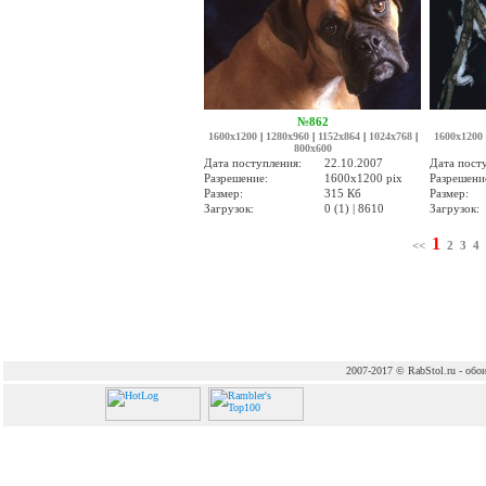
№862
1600x1200
|
1280x960
|
1152x864
|
1024x768
|
1600x1200
800x600
Дата поступления:
22.10.2007
Дата пост
Разрешение:
1600x1200 pix
Разрешени
Размер:
315 Кб
Размер:
Загрузок:
0 (1) | 8610
Загрузок:
1
<<
2
3
4
2007-2017 © RabStol.ru - обои