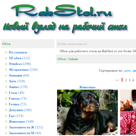
Обои
Добро пожаловать!
Обои для рабочего стола на RabStol.ru это более 5
На главную
3D обои
(112)
Обои
/ Admin
Windows
(298)
Абстрактные
(220)
Сортировать по:
дате
,
р
Авиация
(64)
1
<<
2
3
4
Авто
(518)
Аниме
(178)
Животные
Глаза
(46)
Города
(74)
Готика
(72)
Девушки
(160)
Еда
(124)
Животные
(540)
Знаменитости Ж
(321)
Знаменитости М
(44)