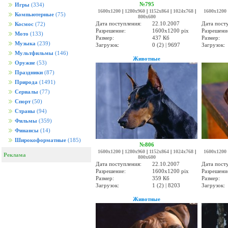
№795
Игры
(334)
1600x1200
|
1280x960
|
1152x864
|
1024x768
|
1600x1200
Компьютерные
(75)
800x600
Дата поступления:
22.10.2007
Дата пост
Космос
(72)
Разрешение:
1600x1200 pix
Разрешени
Мото
(133)
Размер:
437 Кб
Размер:
Музыка
(239)
Загрузок:
0 (2) | 9697
Загрузок:
Мультфильмы
(146)
Животные
Оружие
(53)
Праздники
(87)
Природа
(1491)
Сериалы
(77)
Спорт
(50)
Страны
(94)
Фильмы
(359)
Финансы
(14)
Широкоформатные
(185)
№806
1600x1200
|
1280x960
|
1152x864
|
1024x768
|
1600x1200
Реклама
800x600
Дата поступления:
22.10.2007
Дата пост
Разрешение:
1600x1200 pix
Разрешени
Размер:
359 Кб
Размер:
Загрузок:
1 (2) | 8203
Загрузок:
Животные