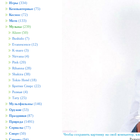
Игры
(334)
Компьютерные
(75)
Космос
(72)
Мото
(133)
Музыка
(239)
Alizee
(50)
Bushido
(7)
Evanescence
(12)
K-maro
(3)
Nirvana
(4)
Pink
(20)
Rihanna
(28)
Shakira
(38)
Tokio Hotel
(18)
Бритни Спирс
(22)
Разные
(4)
Тату
(25)
Мультфильмы
(146)
Оружие
(53)
Праздники
(87)
Природа
(1491)
Сериалы
(77)
Спорт
(50)
Чтобы сохранить картинку на свой компьютер, кл
Разреш
Страны
(94)