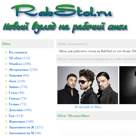
Обои
Добро пожаловать!
Обои для рабочего стола на RabStol.ru это более 5
На главную
3D обои
(112)
Обои с музыкальными группами на сайте RabStol.
Windows
(298)
Абстрактные
(220)
Авиация
(64)
Авто
(518)
Аниме
(178)
Глаза
(46)
Города
(74)
Готика
(72)
30 seconds to Mars
Девушки
(160)
Обои
/
Музыка
Alizee
Еда
(124)
Животные
(540)
Знаменитости Ж
(321)
Знаменитости М
(44)