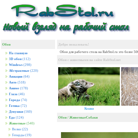
Обои
Добро пожаловать!
Обои для рабочего стола на RabStol.ru это более 5
На главную
3D обои
(112)
Обои с животными на сайте RabStol.net
Windows
(298)
Абстрактные
(220)
Авиация
(64)
Авто
(518)
Аниме
(178)
Глаза
(46)
Города
(74)
Готика
(72)
Кошки
Девушки
(160)
Обои
/
Животные
Собаки
Еда
(124)
Животные
(540)
Волки
(22)
Гепарды
(19)