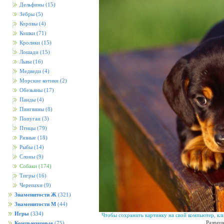
Дельфины
(15)
Зебры
(5)
Коровы
(4)
Кошки
(71)
Кролики
(15)
Лошади
(15)
Львы
(16)
Медведи
(4)
Морские котики
(2)
Обезьяны
(17)
Панды
(4)
Пингвины
(8)
Попугаи
(3)
Птицы
(79)
Разные
(18)
Рыбы
(14)
Слоны
(9)
Собаки
(174)
Тигры
(16)
Черепахи
(9)
Знаменитости Ж
(321)
Знаменитости М
(44)
Игры
(334)
Чтобы сохранить картинку на свой компьютер, кл
Разреш
Компьютерные
(75)