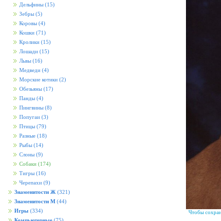
Дельфины
(15)
Зебры
(5)
Коровы
(4)
Кошки
(71)
Кролики
(15)
Лошади
(15)
Львы
(16)
Медведи
(4)
Морские котики
(2)
Обезьяны
(17)
Панды
(4)
Пингвины
(8)
Попугаи
(3)
Птицы
(79)
Разные
(18)
Рыбы
(14)
Слоны
(9)
Собаки
(174)
Тигры
(16)
Черепахи
(9)
Знаменитости Ж
(321)
Знаменитости М
(44)
Игры
(334)
Чтобы сохран
Компьютерные
(75)