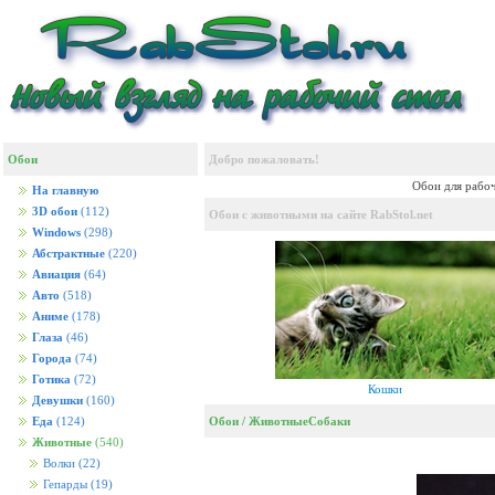
Обои
Добро пожаловать!
Обои для рабоч
На главную
3D обои
(112)
Обои с животными на сайте RabStol.net
Windows
(298)
Абстрактные
(220)
Авиация
(64)
Авто
(518)
Аниме
(178)
Глаза
(46)
Города
(74)
Готика
(72)
Кошки
Девушки
(160)
Обои
/
Животные
Собаки
Еда
(124)
Животные
(540)
Волки
(22)
Гепарды
(19)