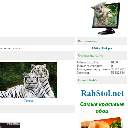
Ваш монитор
рабочего стола!
1344x1024 pix
Статистика сайта
Обоев на сайте:
6180
Новые за сегодня:
0
Последнее поступление:
29.07.2015
Загрузок:
56882384
Новый RabStol
Тигры