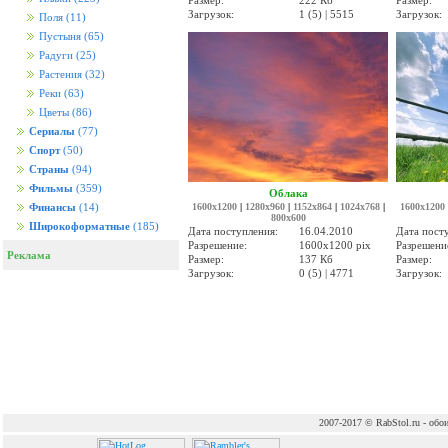
Размер:
222 Кб
Размер:
Загрузок:
1 (5) | 5515
Загрузок:
Поля
(11)
Пустыня
(65)
Радуги
(25)
Растения
(32)
Реки
(63)
Цветы
(86)
Сериалы
(77)
Спорт
(50)
Страны
(94)
Фильмы
(359)
Облака
1600x1200
|
1280x960
|
1152x864
|
1024x768
|
1600x1200
Финансы
(14)
800x600
Широкоформатные
(185)
Дата поступления:
16.04.2010
Дата пост
Разрешение:
1600x1200 pix
Разрешени
Реклама
Размер:
137 Кб
Размер:
Загрузок:
0 (5) | 4771
Загрузок:
2007-2017 © RabStol.ru - обои