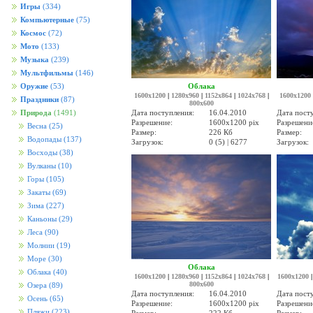
Игры
(334)
Компьютерные
(75)
Космос
(72)
Мото
(133)
Музыка
(239)
Мультфильмы
(146)
Облака
Оружие
(53)
1600x1200
|
1280x960
|
1152x864
|
1024x768
|
1600x1200
Праздники
(87)
800x600
Дата поступления:
16.04.2010
Дата пост
Природа
(1491)
Разрешение:
1600x1200 pix
Разрешени
Весна
(25)
Размер:
226 Кб
Размер:
Водопады
(137)
Загрузок:
0 (5) | 6277
Загрузок:
Восходы
(38)
Вулканы
(10)
Горы
(105)
Закаты
(69)
Зима
(227)
Каньоны
(29)
Леса
(90)
Молнии
(19)
Море
(30)
Облака
Облака
(40)
1600x1200
|
1280x960
|
1152x864
|
1024x768
|
1600x1200
800x600
Озера
(89)
Дата поступления:
16.04.2010
Дата пост
Осень
(65)
Разрешение:
1600x1200 pix
Разрешени
Пляжи
(223)