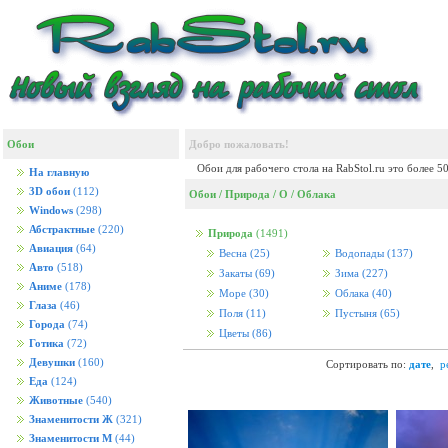
Обои
Добро пожаловать!
Обои для рабочего стола на RabStol.ru это более 5
На главную
3D обои
(112)
Обои
/
Природа
/
О
/
Облака
Windows
(298)
Абстрактные
(220)
Природа
(1491)
Авиация
(64)
Весна
(25)
Водопады
(137)
Авто
(518)
Закаты
(69)
Зима
(227)
Аниме
(178)
Море
(30)
Облака
(40)
Глаза
(46)
Поля
(11)
Пустыня
(65)
Города
(74)
Цветы
(86)
Готика
(72)
Девушки
(160)
Сортировать по:
дате
,
р
Еда
(124)
Животные
(540)
Знаменитости Ж
(321)
Знаменитости М
(44)