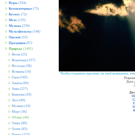
Игры
(334)
Компьютерные
(75)
Космос
(72)
Мото
(133)
Музыка
(239)
Мультфильмы
(146)
Оружие
(53)
Праздники
(87)
Природа
(1491)
Весна
(25)
Водопады
(137)
Восходы
(38)
Вулканы
(10)
Чтобы сохранить картинку на свой компьютер, кли
Горы
(105)
Разреш
Дата 
Закаты
(69)
Зима
(227)
Дос
Каньоны
(29)
16
1
Леса
(90)
1
Молнии
(19)
1
8
Море
(30)
Облака
(40)
Озера
(89)
Осень
(65)
Пляжи
(223)