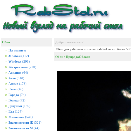
Обои
Добро пожаловать!
Обои для рабочего стола на RabStol.ru это более 50
На главную
3D обои
(112)
Обои
/
Природа
Облака
Windows
(298)
Абстрактные
(220)
Авиация
(64)
Авто
(518)
Аниме
(178)
Глаза
(46)
Города
(74)
Готика
(72)
Девушки
(160)
Еда
(124)
Животные
(540)
Знаменитости Ж
(321)
Знаменитости М
(44)