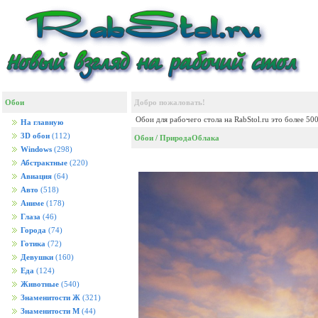
Обои
Добро пожаловать!
Обои для рабочего стола на RabStol.ru это более 50
На главную
3D обои
(112)
Обои
/
Природа
Облака
Windows
(298)
Абстрактные
(220)
Авиация
(64)
Авто
(518)
Аниме
(178)
Глаза
(46)
Города
(74)
Готика
(72)
Девушки
(160)
Еда
(124)
Животные
(540)
Знаменитости Ж
(321)
Знаменитости М
(44)