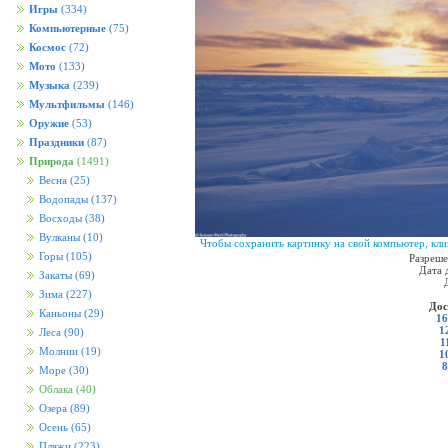
Игры
(334)
Компьютерные
(75)
Космос
(72)
Мото
(133)
Музыка
(239)
Мультфильмы
(146)
Оружие
(53)
Праздники
(87)
Природа
(1491)
Весна
(25)
Водопады
(137)
Восходы
(38)
Вулканы
(10)
Чтобы сохранить картинку на свой компьютер, кли
Горы
(105)
Разреше
Дата 
Закаты
(69)
Зима
(227)
Дос
Каньоны
(29)
16
1
Леса
(90)
1
Молнии
(19)
1
8
Море
(30)
Облака
(40)
Озера
(89)
Осень
(65)
Пляжи
(223)