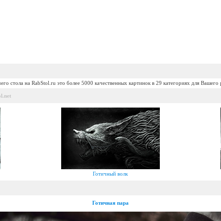
его стола на RabStol.ru это более 5000 качественных картинок в 29 категориях для Вашего 
l.net
Готичный волк
Готичная пара