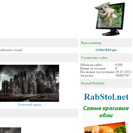
Ваш монитор
рабочего стола!
1344x1024 pix
Статистика сайта
Обоев на сайте:
6180
Новые за сегодня:
0
Последнее поступление:
29.07.2015
Загрузок:
56885787
Новый RabStol
Готичный замок