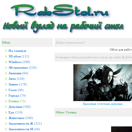
Обои
Добро пожаловать!
Обои для рабоч
На главную
3D обои
(112)
Готичные обои для рабочего стола на сайте RabSto
Windows
(298)
Абстрактные
(220)
Авиация
(64)
Авто
(518)
Аниме
(178)
Глаза
(46)
Города
(74)
Готика
(72)
Красивая готичная девушка
Девушки
(160)
Обои
/
Готика
Еда
(124)
Животные
(540)
Знаменитости Ж
(321)
Знаменитости М
(44)