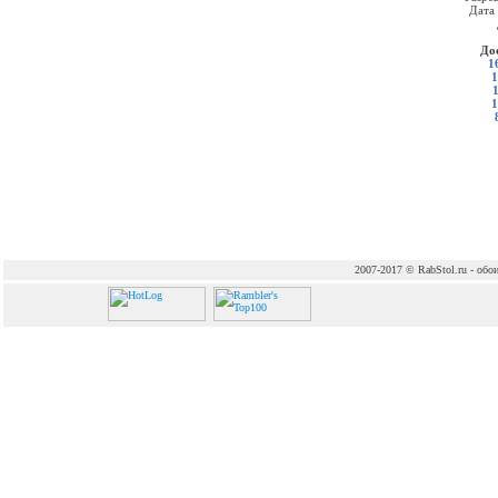
Дата
До
1
1
1
2007-2017 © RabStol.ru - обои