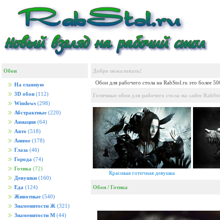
Обои
Добро пожаловать!
Обои для рабочего стола на RabStol.ru это более 5
На главную
3D обои
(112)
Готичные обои для рабочего стола на сайте RabSto
Windows
(298)
Абстрактные
(220)
Авиация
(64)
Авто
(518)
Аниме
(178)
Глаза
(46)
Города
(74)
Готика
(72)
Красивая готичная девушка
Девушки
(160)
Обои
/
Готика
Еда
(124)
Животные
(540)
Знаменитости Ж
(321)
Знаменитости М
(44)