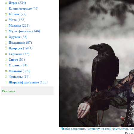
Игры
(334)
Компьютерные
(75)
Космос
(72)
Мото
(133)
Музыка
(239)
Мультфильмы
(146)
Оружие
(53)
Праздники
(87)
Природа
(1491)
Сериалы
(77)
Спорт
(50)
Страны
(94)
Фильмы
(359)
Финансы
(14)
Широкоформатные
(185)
Реклама
Чтобы сохранить картинку на свой компьютер, кл
Разре