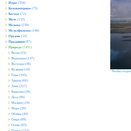
Игры
(334)
Компьютерные
(75)
Космос
(72)
Мото
(133)
Музыка
(239)
Мультфильмы
(146)
Оружие
(53)
Праздники
(87)
Природа
(1491)
Весна
(25)
Водопады
(137)
Восходы
(38)
Вулканы
(10)
Чтобы сохран
Горы
(105)
Закаты
(69)
Зима
(227)
Каньоны
(29)
Леса
(90)
Молнии
(19)
Море
(30)
Облака
(40)
Озера
(89)
Осень
(65)
Пляжи
(223)