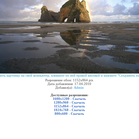
ить картинку на свой компьютер, кликните по ней правой кнопкой и нажмите "Сохранить из
Разрешение обои: 1152x864 pix
Дата добавления: 17.04.2010
Добавил(а):
Admin
Доступные разрешения:
1600x1200 - Скачать
1280x960 - Скачать
1152x864 - Скачать
1024x768 - Скачать
800x600 - Скачать