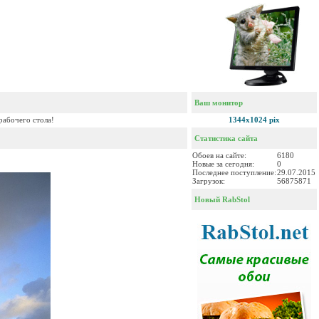
Ваш монитор
рабочего стола!
1344x1024 pix
Статистика сайта
Обоев на сайте:
6180
Новые за сегодня:
0
Последнее поступление:
29.07.2015
Загрузок:
56875871
Новый RabStol