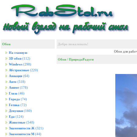
Обои
Добро пожаловать!
Обои для рабоч
На главную
3D обои
(112)
Обои
/
Природа
Радуги
Windows
(298)
Абстрактные
(220)
Авиация
(64)
Авто
(518)
Аниме
(178)
Глаза
(46)
Города
(74)
Готика
(72)
Девушки
(160)
Еда
(124)
Животные
(540)
Знаменитости Ж
(321)
Знаменитости М
(44)