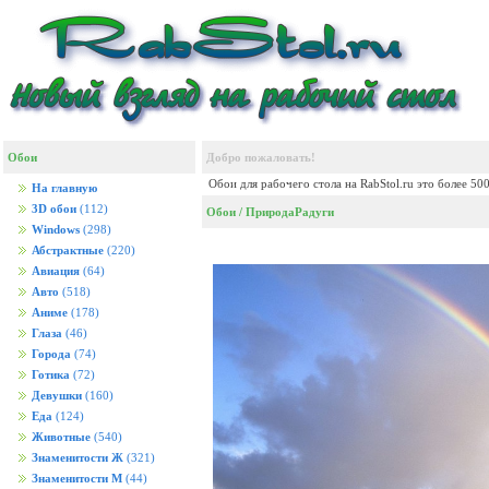
Обои
Добро пожаловать!
Обои для рабочего стола на RabStol.ru это более 50
На главную
3D обои
(112)
Обои
/
Природа
Радуги
Windows
(298)
Абстрактные
(220)
Авиация
(64)
Авто
(518)
Аниме
(178)
Глаза
(46)
Города
(74)
Готика
(72)
Девушки
(160)
Еда
(124)
Животные
(540)
Знаменитости Ж
(321)
Знаменитости М
(44)