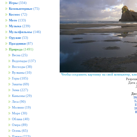
Игры
(334)
Компьютерные
(75)
Космос
(72)
Мото
(133)
Музыка
(239)
Мультфильмы
(146)
Оружие
(53)
Праздники
(87)
Природа
(1491)
Весна
(25)
Водопады
(137)
Восходы
(38)
Вулканы
(10)
Чтобы сохранить картинку на свой компьютер, кли
Горы
(105)
Разреш
Дата 
Закаты
(69)
Зима
(227)
Дос
Каньоны
(29)
16
1
Леса
(90)
1
Молнии
(19)
1
8
Море
(30)
Облака
(40)
Озера
(89)
Осень
(65)
Пляжи
(223)