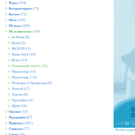
Игры
(334)
Компьютерные
(75)
Космос
(72)
Мото
(133)
Музыка
(239)
Мультфильмы
(146)
Би Муви
(8)
Братц
(5)
ВАЛЛ-И
(11)
Винкс Клуб
(20)
Вольт
(13)
Ледниковый период
(10)
Мадагаскар
(15)
Мадагаскар 2
(5)
Монстры vs Пришельцы
(9)
Рататуй
(17)
Хортон
(8)
Чародейки
(5)
Шрек
(19)
Оружие
(53)
Праздники
(87)
Природа
(1491)
Сериалы
(77)
Чтобы сохран
Спорт
(50)