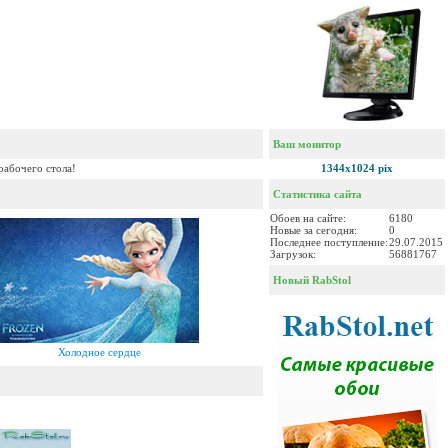
Ваш монитор
рабочего стола!
1344x1024 pix
Статистика сайта
Обоев на сайте:
6180
Новые за сегодня:
0
Последнее поступление:
29.07.2015
Загрузок:
56881767
Новый RabStol
Холодное сердце