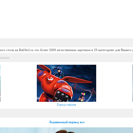
его стола на RabStol.ru это более 5000 качественных картинок в 29 категориях для Вашего 
ol.net
Город героев
Ледниковый период все