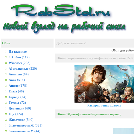
Обои
Добро пожаловать!
Обои для рабоч
На главную
3D обои
(112)
Обои с персонажами мультфильмов на сайте RabSt
Windows
(298)
Абстрактные
(220)
Авиация
(64)
Авто
(518)
Аниме
(178)
Глаза
(46)
Города
(74)
Готика
(72)
Как приручить дракона
Девушки
(160)
Обои
/
Мультфильмы
Ледниковый период
Еда
(124)
Животные
(540)
Знаменитости Ж
(321)
Знаменитости М
(44)