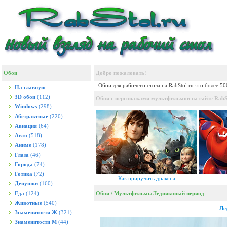
Обои
Добро пожаловать!
Обои для рабочего стола на RabStol.ru это более 5
На главную
3D обои
(112)
Обои с персонажами мультфильмов на сайте RabSt
Windows
(298)
Абстрактные
(220)
Авиация
(64)
Авто
(518)
Аниме
(178)
Глаза
(46)
Города
(74)
Готика
(72)
Как приручить дракона
Девушки
(160)
Обои
/
Мультфильмы
Ледниковый период
Еда
(124)
Животные
(540)
Ле
Знаменитости Ж
(321)
Знаменитости М
(44)