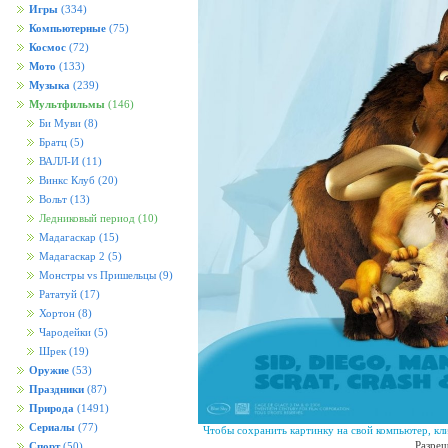
Игры
(334)
Компьютерные
(75)
Космос
(72)
Мото
(133)
Музыка
(239)
Мультфильмы
(146)
Би Муви
(8)
Братц
(5)
ВАЛЛ-И
(11)
Винкс Клуб
(20)
Вольт
(13)
Ледниковый период
(10)
Мадагаскар
(15)
Мадагаскар 2
(5)
Монстры vs Пришельцы
(9)
Рататуй
(17)
Хортон
(8)
Чародейки
(5)
Шрек
(19)
Оружие
(53)
Праздники
(87)
Природа
(1491)
Сериалы
(77)
Чтобы сохранить картинку на свой компьютер, кл
Разреш
Спорт
(50)