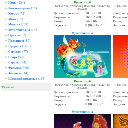
Винкс Клуб
Игры
(334)
1600x1200
|
1280x960
|
1152x864
|
1024x768
|
1600x1200
Компьютерные
(75)
800x600
Дата поступления:
18.05.2010
Дата пост
Космос
(72)
Разрешение:
1600x1200 pix
Разрешени
Мото
(133)
Размер:
1427 Кб
Размер:
Музыка
(239)
Загрузок:
0 (0) | 16751
Загрузок:
Мультфильмы
(146)
Мультфильмы
Оружие
(53)
Праздники
(87)
Природа
(1491)
Сериалы
(77)
Спорт
(50)
Страны
(94)
Фильмы
(359)
Финансы
(14)
Широкоформатные
(185)
Винкс Клуб
1600x1200
|
1280x960
|
1152x864
|
1024x768
|
1600x1200
Реклама
800x600
Дата поступления:
18.05.2010
Дата пост
Разрешение:
1600x1200 pix
Разрешени
Размер:
1959 Кб
Размер:
Загрузок:
0 (0) | 13657
Загрузок:
Мультфильмы