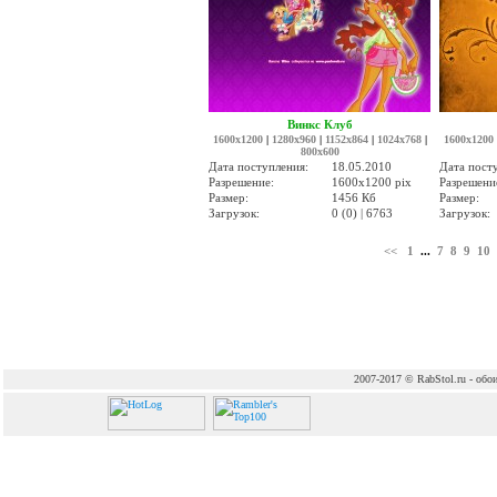
Винкс Клуб
1600x1200
|
1280x960
|
1152x864
|
1024x768
|
1600x1200
800x600
Дата поступления:
18.05.2010
Дата пост
Разрешение:
1600x1200 pix
Разрешени
Размер:
1456 Кб
Размер:
Загрузок:
0 (0) | 6763
Загрузок:
<<
1
...
7
8
9
10
2007-2017 © RabStol.ru - обои