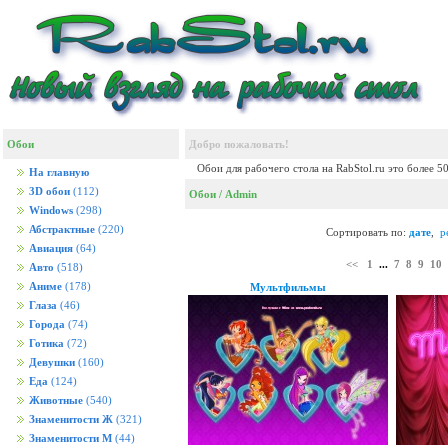
Обои
Добро пожаловать!
Обои для рабочего стола на RabStol.ru это более 5
На главную
3D обои
(112)
Обои
/ Admin
Windows
(298)
Абстрактные
(220)
Сортировать по:
дате
,
р
Авиация
(64)
<<
1
...
7
8
9
10
Авто
(518)
Аниме
(178)
Мультфильмы
Глаза
(46)
Города
(74)
Готика
(72)
Девушки
(160)
Еда
(124)
Животные
(540)
Знаменитости Ж
(321)
Знаменитости М
(44)