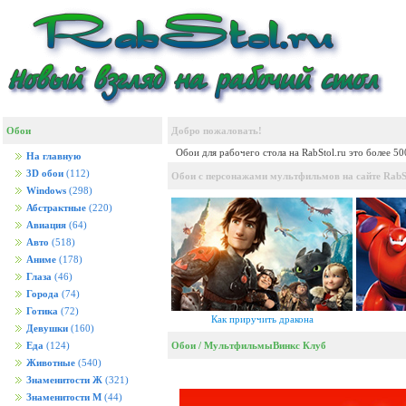
Обои
Добро пожаловать!
Обои для рабочего стола на RabStol.ru это более 5
На главную
3D обои
(112)
Обои с персонажами мультфильмов на сайте RabSt
Windows
(298)
Абстрактные
(220)
Авиация
(64)
Авто
(518)
Аниме
(178)
Глаза
(46)
Города
(74)
Готика
(72)
Как приручить дракона
Девушки
(160)
Обои
/
Мультфильмы
Винкс Клуб
Еда
(124)
Животные
(540)
Знаменитости Ж
(321)
Знаменитости М
(44)