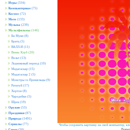
Игры
(334)
Компьютерные
(75)
Космос
(72)
Мото
(133)
Музыка
(239)
Мультфильмы
(146)
Би Муви
(8)
Братц
(5)
ВАЛЛ-И
(11)
Винкс Клуб
(20)
Вольт
(13)
Ледниковый период
(10)
Мадагаскар
(15)
Мадагаскар 2
(5)
Монстры vs Пришельцы
(9)
Рататуй
(17)
Хортон
(8)
Чародейки
(5)
Шрек
(19)
Оружие
(53)
Праздники
(87)
Природа
(1491)
Сериалы
(77)
Чтобы сохранить картинку на свой компьютер, кл
Разре
Спорт
(50)