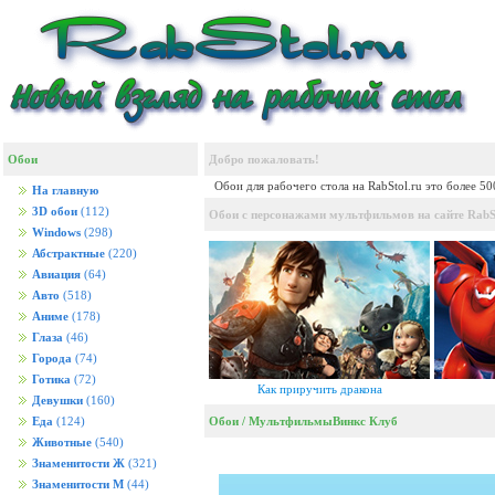
Обои
Добро пожаловать!
Обои для рабочего стола на RabStol.ru это более 5
На главную
3D обои
(112)
Обои с персонажами мультфильмов на сайте RabSt
Windows
(298)
Абстрактные
(220)
Авиация
(64)
Авто
(518)
Аниме
(178)
Глаза
(46)
Города
(74)
Готика
(72)
Как приручить дракона
Девушки
(160)
Обои
/
Мультфильмы
Винкс Клуб
Еда
(124)
Животные
(540)
Знаменитости Ж
(321)
Знаменитости М
(44)