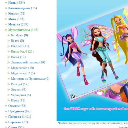
Игры
(334)
Компьютерные
(75)
Космос
(72)
Мото
(133)
Музыка
(239)
Мультфильмы
(146)
Би Муви
(8)
Братц
(5)
ВАЛЛ-И
(11)
Винкс Клуб
(20)
Вольт
(13)
Ледниковый период
(10)
Мадагаскар
(15)
Мадагаскар 2
(5)
Монстры vs Пришельцы
(9)
Рататуй
(17)
Хортон
(8)
Чародейки
(5)
Шрек
(19)
Оружие
(53)
Праздники
(87)
Природа
(1491)
Сериалы
(77)
Чтобы сохранить картинку на свой компьютер, кл
Разреш
Спорт
(50)