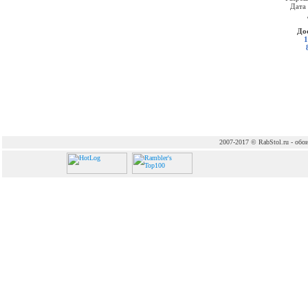
Дата
До
1
2007-2017 © RabStol.ru - обои