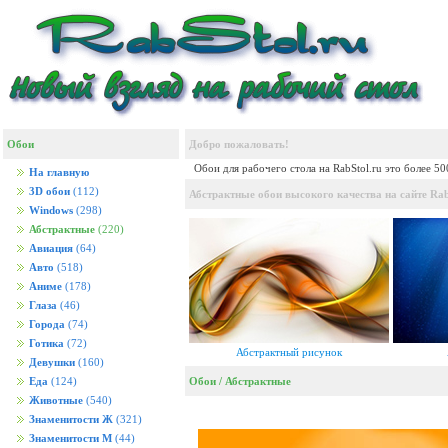
Обои
Добро пожаловать!
Обои для рабочего стола на RabStol.ru это более 5
На главную
3D обои
(112)
Абстрактные обои высокого качества на сайте Rab
Windows
(298)
Абстрактные
(220)
Авиация
(64)
Авто
(518)
Аниме
(178)
Глаза
(46)
Города
(74)
Готика
(72)
Абстрактный рисунок
Девушки
(160)
Обои
/
Абстрактные
Еда
(124)
Животные
(540)
Знаменитости Ж
(321)
Знаменитости М
(44)