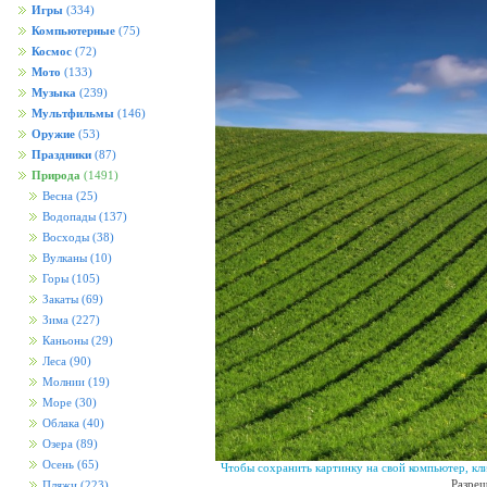
Игры
(334)
Компьютерные
(75)
Космос
(72)
Мото
(133)
Музыка
(239)
Мультфильмы
(146)
Оружие
(53)
Праздники
(87)
Природа
(1491)
Весна
(25)
Водопады
(137)
Восходы
(38)
Вулканы
(10)
Горы
(105)
Закаты
(69)
Зима
(227)
Каньоны
(29)
Леса
(90)
Молнии
(19)
Море
(30)
Облака
(40)
Озера
(89)
Осень
(65)
Чтобы сохранить картинку на свой компьютер, кл
Разреш
Пляжи
(223)