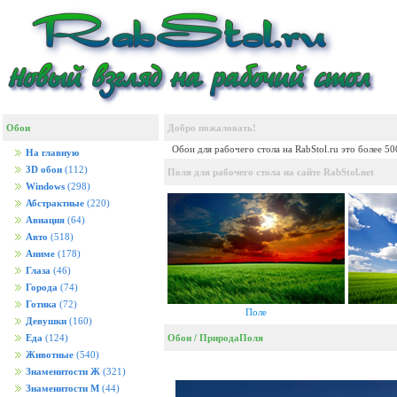
Обои
Добро пожаловать!
Обои для рабочего стола на RabStol.ru это более 5
На главную
3D обои
(112)
Поля для рабочего стола на сайте RabStol.net
Windows
(298)
Абстрактные
(220)
Авиация
(64)
Авто
(518)
Аниме
(178)
Глаза
(46)
Города
(74)
Готика
(72)
Поле
Девушки
(160)
Обои
/
Природа
Поля
Еда
(124)
Животные
(540)
Знаменитости Ж
(321)
Знаменитости М
(44)