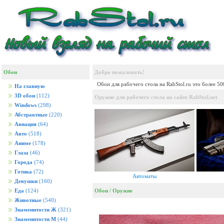
Обои
Добро пожаловать!
Обои для рабочего стола на RabStol.ru это более 5
На главную
3D обои
(112)
Оружие для рабочего стола на сайте RabStol.net
Windows
(298)
Абстрактные
(220)
Авиация
(64)
Авто
(518)
Аниме
(178)
Глаза
(46)
Города
(74)
Готика
(72)
Автоматы
Девушки
(160)
Обои
/
Оружие
Еда
(124)
Животные
(540)
Знаменитости Ж
(321)
Знаменитости М
(44)