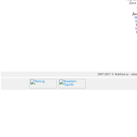
Дата
До
1
1
1
2007-2017 © RabStol.ru - обои