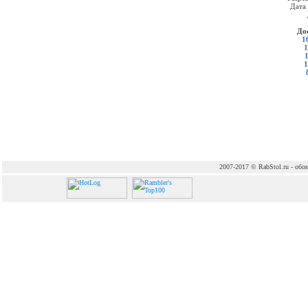
Дата
До
1
1
1
2007-2017 © RabStol.ru - обои