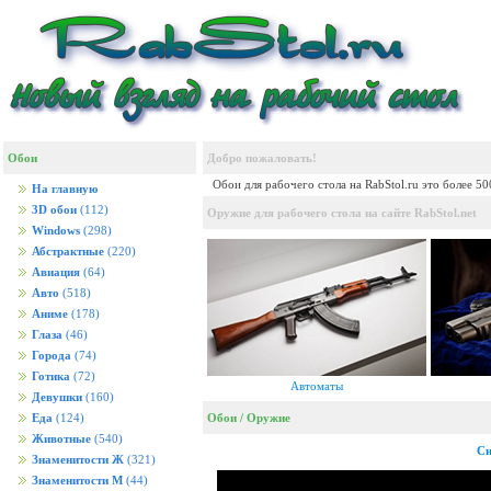
Обои
Добро пожаловать!
Обои для рабочего стола на RabStol.ru это более 5
На главную
3D обои
(112)
Оружие для рабочего стола на сайте RabStol.net
Windows
(298)
Абстрактные
(220)
Авиация
(64)
Авто
(518)
Аниме
(178)
Глаза
(46)
Города
(74)
Готика
(72)
Автоматы
Девушки
(160)
Обои
/
Оружие
Еда
(124)
Животные
(540)
Сн
Знаменитости Ж
(321)
Знаменитости М
(44)