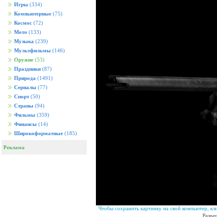
Игры
(334)
Компьютерные
(75)
Космос
(72)
Мото
(133)
Музыка
(239)
Мультфильмы
(146)
Оружие
(53)
Праздники
(87)
Природа
(1491)
Сериалы
(77)
Спорт
(50)
Страны
(94)
Фильмы
(359)
Финансы
(14)
Широкоформатные
(185)
Реклама
Чтобы сохранить картинку на свой компьютер, кл
Разре