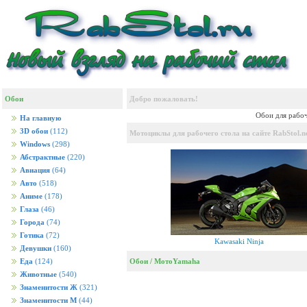
Обои
Добро пожаловать!
Обои для рабоч
На главную
3D обои
(112)
Мотоциклы для рабочего стола на сайте RabStol.n
Windows
(298)
Абстрактные
(220)
Авиация
(64)
Авто
(518)
Аниме
(178)
Глаза
(46)
Города
(74)
Готика
(72)
Kawasaki Ninja
Девушки
(160)
Обои
/
Мото
Yamaha
Еда
(124)
Животные
(540)
Знаменитости Ж
(321)
Знаменитости М
(44)