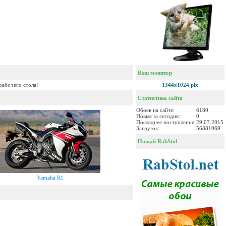
Ваш монитор
рабочего стола!
1344x1024 pix
Статистика сайта
Обоев на сайте:
6180
Новые за сегодня:
0
Последнее поступление:
29.07.2015
Загрузок:
56881069
Новый RabStol
Yamaha R1