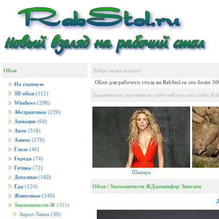
Обои
Добро пожаловать!
Обои для рабочего стола на RabStol.ru это более 5
На главную
3D обои
(112)
Знаменитые девушки на рабочий стол на сайте Rab
Windows
(298)
Абстрактные
(220)
Авиация
(64)
Авто
(518)
Аниме
(178)
Глаза
(46)
Города
(74)
Готика
(72)
Шакира
Девушки
(160)
Обои
/
Знаменитости Ж
Дженнифер Энистон
Еда
(124)
Животные
(540)
Д
Знаменитости Ж
(321)
Аврил Лавин
(30)