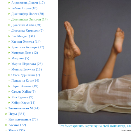
Анджелина Джоли
(17)
Бейонс Ноулз
(18)
Дженнифер Лопес
(20)
Дженнифер Энистон
(14)
Джессика Альба
(29)
Джессика Симпсон
(5)
Ева Мендес
(31)
Кармен Электра
(14)
Кристина Агилера
(17)
Кэмерон Диаз
(12)
Мадонна
(5)
Мария Шарапова
(28)
Моника Белуччи
(10)
Ольга Куриленко
(7)
Пенелопа Круз
(14)
Пэрис Хилтон
(19)
Сальма Хайек
(8)
Ума Турман
(9)
Хайди Клум
(14)
Знаменитости М
(44)
Игры
(334)
Компьютерные
(75)
Космос
(72)
Чтобы сохранить картинку на свой компьютер, кл
Разреш
Мото
(133)