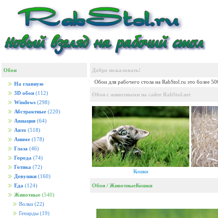
Обои
Добро пожаловать!
Обои для рабочего стола на RabStol.ru это более 5
На главную
3D обои
(112)
Обои с животными на сайте RabStol.net
Windows
(298)
Абстрактные
(220)
Авиация
(64)
Авто
(518)
Аниме
(178)
Глаза
(46)
Города
(74)
Готика
(72)
Кошки
Девушки
(160)
Обои
/
Животные
Кошки
Еда
(124)
Животные
(540)
Волки
(22)
Гепарды
(19)