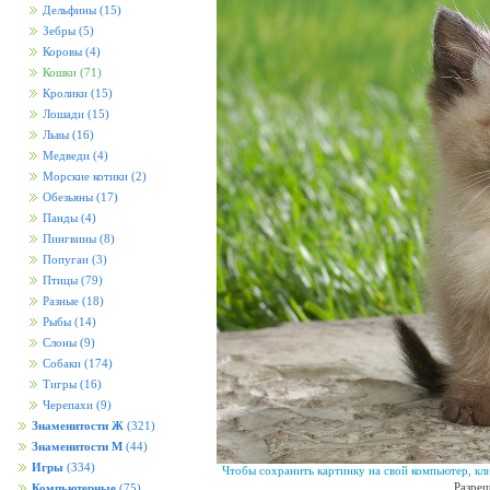
Дельфины
(15)
Зебры
(5)
Коровы
(4)
Кошки
(71)
Кролики
(15)
Лошади
(15)
Львы
(16)
Медведи
(4)
Морские котики
(2)
Обезьяны
(17)
Панды
(4)
Пингвины
(8)
Попугаи
(3)
Птицы
(79)
Разные
(18)
Рыбы
(14)
Слоны
(9)
Собаки
(174)
Тигры
(16)
Черепахи
(9)
Знаменитости Ж
(321)
Знаменитости М
(44)
Игры
(334)
Чтобы сохранить картинку на свой компьютер, кл
Разреш
Компьютерные
(75)