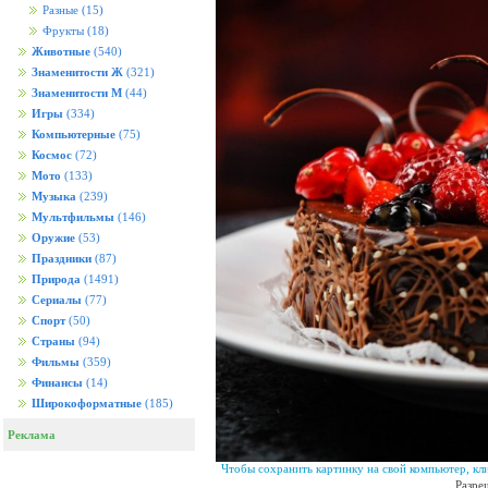
Разные
(15)
Фрукты
(18)
Животные
(540)
Знаменитости Ж
(321)
Знаменитости М
(44)
Игры
(334)
Компьютерные
(75)
Космос
(72)
Мото
(133)
Музыка
(239)
Мультфильмы
(146)
Оружие
(53)
Праздники
(87)
Природа
(1491)
Сериалы
(77)
Спорт
(50)
Страны
(94)
Фильмы
(359)
Финансы
(14)
Широкоформатные
(185)
Реклама
Чтобы сохранить картинку на свой компьютер, кл
Разре