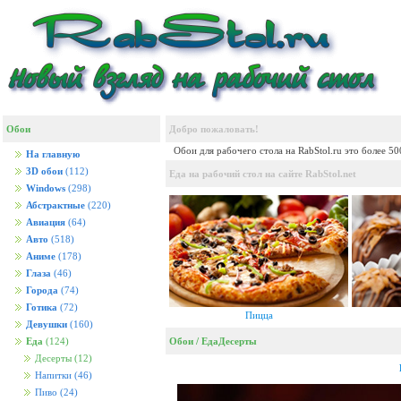
Обои
Добро пожаловать!
Обои для рабочего стола на RabStol.ru это более 5
На главную
3D обои
(112)
Еда на рабочий стол на сайте RabStol.net
Windows
(298)
Абстрактные
(220)
Авиация
(64)
Авто
(518)
Аниме
(178)
Глаза
(46)
Города
(74)
Готика
(72)
Пицца
Девушки
(160)
Обои
/
Еда
Десерты
Еда
(124)
Десерты
(12)
Напитки
(46)
Пиво
(24)