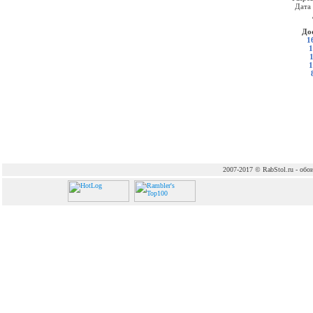
Дата
До
1
1
1
2007-2017 © RabStol.ru - обои