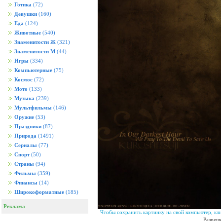
Готика
(72)
Девушки
(160)
Еда
(124)
Животные
(540)
Знаменитости Ж
(321)
Знаменитости М
(44)
Игры
(334)
Компьютерные
(75)
Космос
(72)
Мото
(133)
Музыка
(239)
Мультфильмы
(146)
Оружие
(53)
Праздники
(87)
Природа
(1491)
Сериалы
(77)
Спорт
(50)
Страны
(94)
Фильмы
(359)
Финансы
(14)
Широкоформатные
(185)
Реклама
Чтобы сохранить картинку на свой компьютер, кл
Разреш