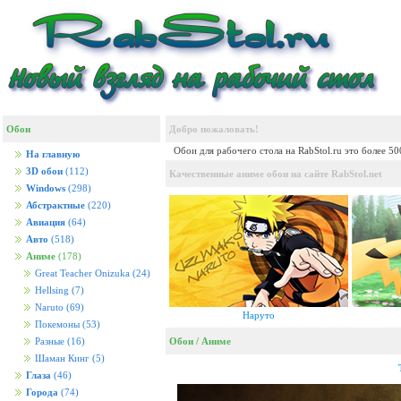
Обои
Добро пожаловать!
Обои для рабочего стола на RabStol.ru это более 5
На главную
3D обои
(112)
Качественные аниме обои на сайте RabStol.net
Windows
(298)
Абстрактные
(220)
Авиация
(64)
Авто
(518)
Аниме
(178)
Great Teacher Onizuka
(24)
Hellsing
(7)
Naruto
(69)
Наруто
Покемоны
(53)
Обои
/
Аниме
Разные
(16)
Шаман Кинг
(5)
Глаза
(46)
Города
(74)