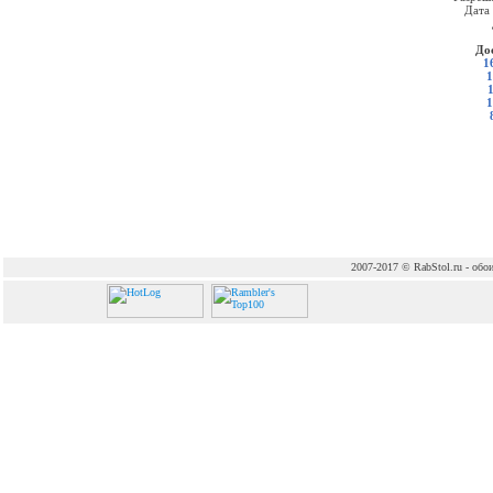
Дата
До
1
1
1
2007-2017 © RabStol.ru - обои