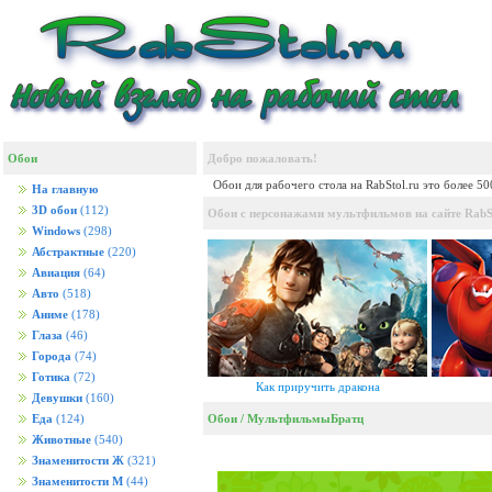
Обои
Добро пожаловать!
Обои для рабочего стола на RabStol.ru это более 5
На главную
3D обои
(112)
Обои с персонажами мультфильмов на сайте RabSt
Windows
(298)
Абстрактные
(220)
Авиация
(64)
Авто
(518)
Аниме
(178)
Глаза
(46)
Города
(74)
Готика
(72)
Как приручить дракона
Девушки
(160)
Обои
/
Мультфильмы
Братц
Еда
(124)
Животные
(540)
Знаменитости Ж
(321)
Знаменитости М
(44)