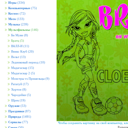
Игры
(334)
Компьютерные
(75)
Космос
(72)
Мото
(133)
Музыка
(239)
Мультфильмы
(146)
Би Муви
(8)
Братц
(5)
ВАЛЛ-И
(11)
Винкс Клуб
(20)
Вольт
(13)
Ледниковый период
(10)
Мадагаскар
(15)
Мадагаскар 2
(5)
Монстры vs Пришельцы
(9)
Рататуй
(17)
Хортон
(8)
Чародейки
(5)
Шрек
(19)
Оружие
(53)
Праздники
(87)
Природа
(1491)
Сериалы
(77)
Чтобы сохранить картинку на свой компьютер, кл
Разреш
Спорт
(50)