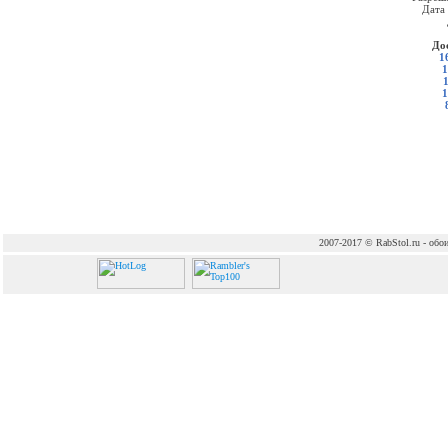
Дата
До
1
1
1
2007-2017 © RabStol.ru - обои