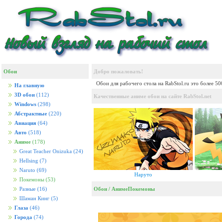
Обои
Добро пожаловать!
Обои для рабочего стола на RabStol.ru это более 5
На главную
3D обои
(112)
Качественные аниме обои на сайте RabStol.net
Windows
(298)
Абстрактные
(220)
Авиация
(64)
Авто
(518)
Аниме
(178)
Great Teacher Onizuka
(24)
Hellsing
(7)
Naruto
(69)
Наруто
Покемоны
(53)
Обои
/
Аниме
Покемоны
Разные
(16)
Шаман Кинг
(5)
Глаза
(46)
Города
(74)