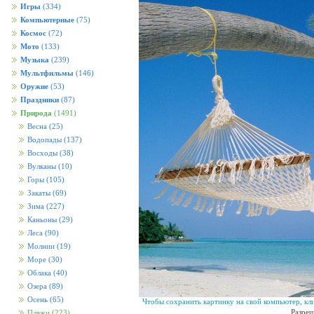
Игры
(334)
Компьютерные
(75)
Космос
(72)
Мото
(133)
Музыка
(239)
Мультфильмы
(146)
Оружие
(53)
Праздники
(87)
Природа
(1491)
Весна
(25)
Водопады
(137)
Восходы
(38)
Вулканы
(10)
Горы
(105)
Закаты
(69)
Зима
(227)
Каньоны
(29)
Леса
(90)
Молнии
(19)
Море
(30)
Облака
(40)
Озера
(89)
Осень
(65)
Чтобы сохранить картинку на свой компьютер, кл
Разреш
Пляжи
(223)