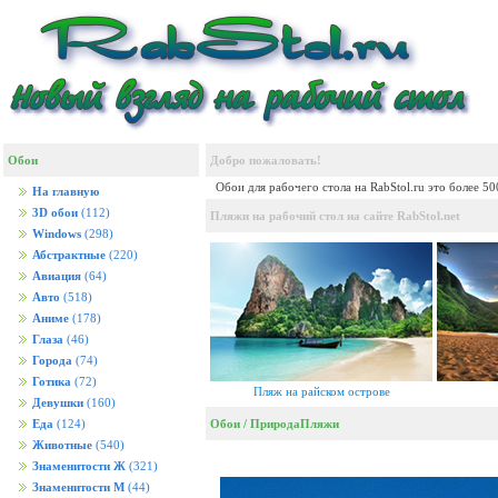
Обои
Добро пожаловать!
Обои для рабочего стола на RabStol.ru это более 5
На главную
3D обои
(112)
Пляжи на рабочий стол на сайте RabStol.net
Windows
(298)
Абстрактные
(220)
Авиация
(64)
Авто
(518)
Аниме
(178)
Глаза
(46)
Города
(74)
Готика
(72)
Пляж на райском острове
Девушки
(160)
Обои
/
Природа
Пляжи
Еда
(124)
Животные
(540)
Знаменитости Ж
(321)
Знаменитости М
(44)