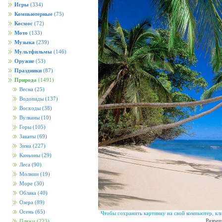
Игры
(334)
Компьютерные
(75)
Космос
(72)
Мото
(133)
Музыка
(239)
Мультфильмы
(146)
Оружие
(53)
Праздники
(87)
Природа
(1491)
Весна
(25)
Водопады
(137)
Восходы
(38)
Вулканы
(10)
Горы
(105)
Закаты
(69)
Зима
(227)
Каньоны
(29)
Леса
(90)
Молнии
(19)
Море
(30)
Облака
(40)
Озера
(89)
Осень
(65)
Чтобы сохранить картинку на свой компьютер, кл
Разреш
Пляжи
(223)