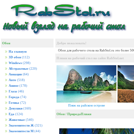
Обои
Добро пожаловать!
Обои для рабочего стола на RabStol.ru это более 5
На главную
3D обои
(112)
Пляжи на рабочий стол на сайте RabStol.net
Windows
(298)
Абстрактные
(220)
Авиация
(64)
Авто
(518)
Аниме
(178)
Глаза
(46)
Города
(74)
Готика
(72)
Пляж на райском острове
Девушки
(160)
Обои
/
Природа
Пляжи
Еда
(124)
Животные
(540)
Знаменитости Ж
(321)
Знаменитости М
(44)