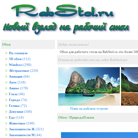
Обои
Добро пожаловать!
Обои для рабочего стола на RabStol.ru это более 5
На главную
3D обои
(112)
Пляжи на рабочий стол на сайте RabStol.net
Windows
(298)
Абстрактные
(220)
Авиация
(64)
Авто
(518)
Аниме
(178)
Глаза
(46)
Города
(74)
Готика
(72)
Пляж на райском острове
Девушки
(160)
Обои
/
Природа
Пляжи
Еда
(124)
Животные
(540)
Знаменитости Ж
(321)
Знаменитости М
(44)