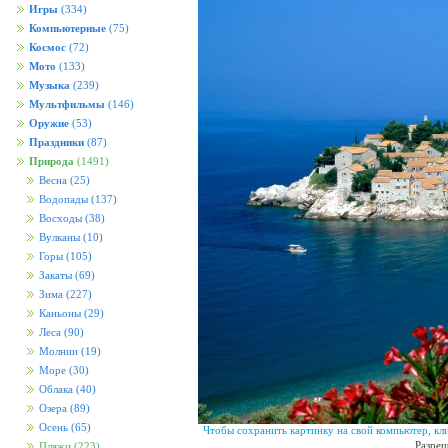
Игры
(334)
Компьютерные
(75)
Космос
(72)
Мото
(133)
Музыка
(239)
Мультфильмы
(146)
Оружие
(53)
Праздники
(87)
Природа
(1491)
Весна
(25)
Водопады
(137)
Восходы
(38)
Вулканы
(10)
Горы
(105)
Закаты
(69)
Зима
(227)
Каньоны
(29)
Леса
(90)
Молнии
(19)
Море
(30)
Облака
(40)
Озера
(89)
Осень
(65)
Чтобы сохранить картинку на свой компьютер, кл
Разреш
Пляжи
(223)