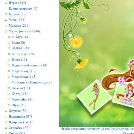
Игры
(334)
Компьютерные
(75)
Космос
(72)
Мото
(133)
Музыка
(239)
Мультфильмы
(146)
Би Муви
(8)
Братц
(5)
ВАЛЛ-И
(11)
Винкс Клуб
(20)
Вольт
(13)
Ледниковый период
(10)
Мадагаскар
(15)
Мадагаскар 2
(5)
Монстры vs Пришельцы
(9)
Рататуй
(17)
Хортон
(8)
Чародейки
(5)
Шрек
(19)
Оружие
(53)
Праздники
(87)
Природа
(1491)
Сериалы
(77)
Чтобы сохранить картинку на свой компьютер, кл
Разреш
Спорт
(50)