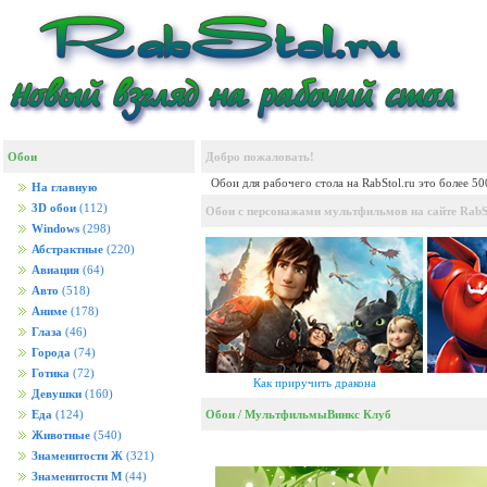
Обои
Добро пожаловать!
Обои для рабочего стола на RabStol.ru это более 5
На главную
3D обои
(112)
Обои с персонажами мультфильмов на сайте RabSt
Windows
(298)
Абстрактные
(220)
Авиация
(64)
Авто
(518)
Аниме
(178)
Глаза
(46)
Города
(74)
Готика
(72)
Как приручить дракона
Девушки
(160)
Обои
/
Мультфильмы
Винкс Клуб
Еда
(124)
Животные
(540)
Знаменитости Ж
(321)
Знаменитости М
(44)