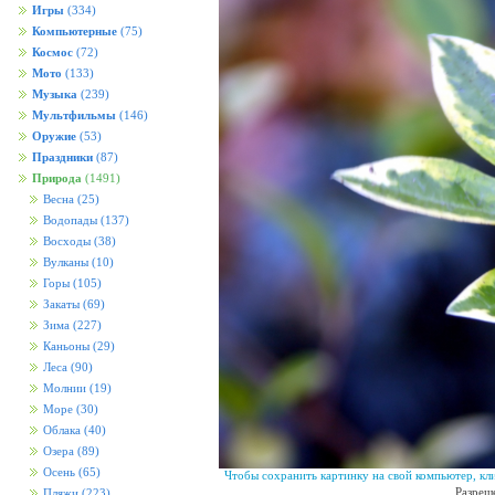
Игры
(334)
Компьютерные
(75)
Космос
(72)
Мото
(133)
Музыка
(239)
Мультфильмы
(146)
Оружие
(53)
Праздники
(87)
Природа
(1491)
Весна
(25)
Водопады
(137)
Восходы
(38)
Вулканы
(10)
Горы
(105)
Закаты
(69)
Зима
(227)
Каньоны
(29)
Леса
(90)
Молнии
(19)
Море
(30)
Облака
(40)
Озера
(89)
Осень
(65)
Чтобы сохранить картинку на свой компьютер, кл
Разреш
Пляжи
(223)