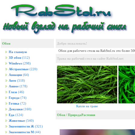
Обои
Добро пожаловать!
Обои для рабочего стола на RabStol.ru это более 5
На главную
3D обои
(112)
Трава на рабочий стол на сайте RabStol.net
Windows
(298)
Абстрактные
(220)
Авиация
(64)
Авто
(518)
Аниме
(178)
Глаза
(46)
Города
(74)
Готика
(72)
Капли на траве
Девушки
(160)
Обои
/
Природа
Растения
Еда
(124)
Животные
(540)
Знаменитости Ж
(321)
Знаменитости М
(44)