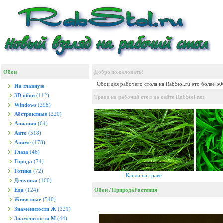
Обои
Добро пожаловать!
Обои для рабочего стола на RabStol.ru это более 5
На главную
3D обои
(112)
Трава на рабочий стол на сайте RabStol.net
Windows
(298)
Абстрактные
(220)
Авиация
(64)
Авто
(518)
Аниме
(178)
Глаза
(46)
Города
(74)
Готика
(72)
Капли на траве
Девушки
(160)
Обои
/
Природа
Растения
Еда
(124)
Животные
(540)
Знаменитости Ж
(321)
Знаменитости М
(44)