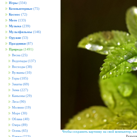
Игры
(334)
Компьютерные
(75)
Космос
(72)
Мото
(133)
Музыка
(239)
Мультфильмы
(146)
Оружие
(53)
Праздники
(87)
Природа
(1491)
Весна
(25)
Водопады
(137)
Восходы
(38)
Вулканы
(10)
Горы
(105)
Закаты
(69)
Зима
(227)
Каньоны
(29)
Леса
(90)
Молнии
(19)
Море
(30)
Облака
(40)
Озера
(89)
Осень
(65)
Чтобы сохранить картинку на свой компьютер, кл
Разреш
Пляжи
(223)