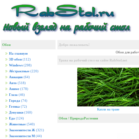
Обои
Добро пожаловать!
Обои для рабоч
На главную
3D обои
(112)
Трава на рабочий стол на сайте RabStol.net
Windows
(298)
Абстрактные
(220)
Авиация
(64)
Авто
(518)
Аниме
(178)
Глаза
(46)
Города
(74)
Готика
(72)
Капли на траве
Девушки
(160)
Обои
/
Природа
Растения
Еда
(124)
Животные
(540)
Знаменитости Ж
(321)
Знаменитости М
(44)