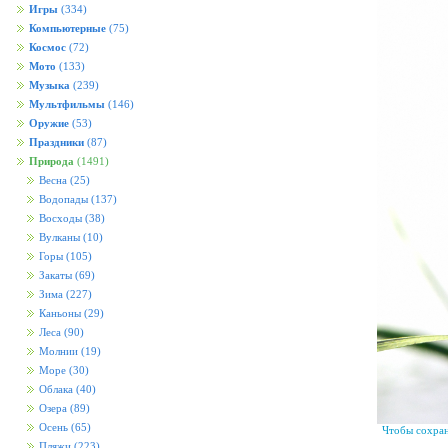
Игры
(334)
Компьютерные
(75)
Космос
(72)
Мото
(133)
Музыка
(239)
Мультфильмы
(146)
Оружие
(53)
Праздники
(87)
Природа
(1491)
Весна
(25)
Водопады
(137)
Восходы
(38)
Вулканы
(10)
Горы
(105)
Закаты
(69)
Зима
(227)
Каньоны
(29)
Леса
(90)
Молнии
(19)
Море
(30)
Облака
(40)
Озера
(89)
Осень
(65)
Чтобы сохран
Пляжи
(223)