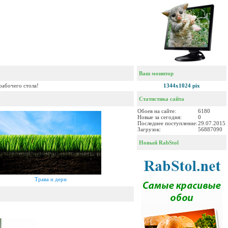
Ваш монитор
рабочего стола!
1344x1024 pix
Статистика сайта
Обоев на сайте:
6180
Новые за сегодня:
0
Последнее поступление:
29.07.2015
Загрузок:
56887090
Новый RabStol
Трава и дерн