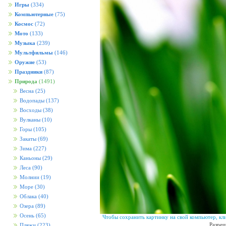
Игры
(334)
Компьютерные
(75)
Космос
(72)
Мото
(133)
Музыка
(239)
Мультфильмы
(146)
Оружие
(53)
Праздники
(87)
Природа
(1491)
Весна
(25)
Водопады
(137)
Восходы
(38)
Вулканы
(10)
Горы
(105)
Закаты
(69)
Зима
(227)
Каньоны
(29)
Леса
(90)
Молнии
(19)
Море
(30)
Облака
(40)
Озера
(89)
Осень
(65)
Чтобы сохранить картинку на свой компьютер, кл
Разреш
Пляжи
(223)