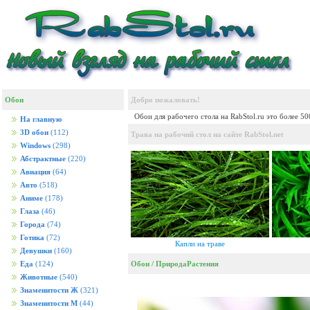
Обои
Добро пожаловать!
Обои для рабочего стола на RabStol.ru это более 5
На главную
3D обои
(112)
Трава на рабочий стол на сайте RabStol.net
Windows
(298)
Абстрактные
(220)
Авиация
(64)
Авто
(518)
Аниме
(178)
Глаза
(46)
Города
(74)
Готика
(72)
Капли на траве
Девушки
(160)
Обои
/
Природа
Растения
Еда
(124)
Животные
(540)
Знаменитости Ж
(321)
Знаменитости М
(44)