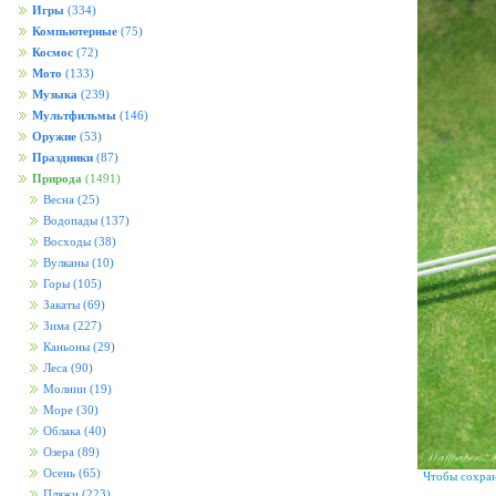
Игры
(334)
Компьютерные
(75)
Космос
(72)
Мото
(133)
Музыка
(239)
Мультфильмы
(146)
Оружие
(53)
Праздники
(87)
Природа
(1491)
Весна
(25)
Водопады
(137)
Восходы
(38)
Вулканы
(10)
Горы
(105)
Закаты
(69)
Зима
(227)
Каньоны
(29)
Леса
(90)
Молнии
(19)
Море
(30)
Облака
(40)
Озера
(89)
Осень
(65)
Чтобы сохран
Пляжи
(223)