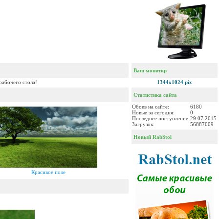
Ваш монитор
рабочего стола!
1344x1024 pix
Статистика сайта
Обоев на сайте:
6180
Новые за сегодня:
0
Последнее поступление:
29.07.2015
Загрузок:
56887009
Новый RabStol
Красивое поле