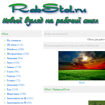
Обои
Добро пожаловать!
Обои для рабоч
На главную
3D обои
(112)
Поля для рабочего стола на сайте RabStol.net
Windows
(298)
Абстрактные
(220)
Авиация
(64)
Авто
(518)
Аниме
(178)
Глаза
(46)
Города
(74)
Готика
(72)
Поле
Девушки
(160)
Обои
/
Природа
Поля
Еда
(124)
Животные
(540)
Знаменитости Ж
(321)
Знаменитости М
(44)