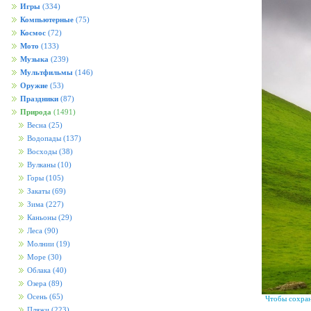
Игры
(334)
Компьютерные
(75)
Космос
(72)
Мото
(133)
Музыка
(239)
Мультфильмы
(146)
Оружие
(53)
Праздники
(87)
Природа
(1491)
Весна
(25)
Водопады
(137)
Восходы
(38)
Вулканы
(10)
Горы
(105)
Закаты
(69)
Зима
(227)
Каньоны
(29)
Леса
(90)
Молнии
(19)
Море
(30)
Облака
(40)
Озера
(89)
Осень
(65)
Чтобы сохран
Пляжи
(223)