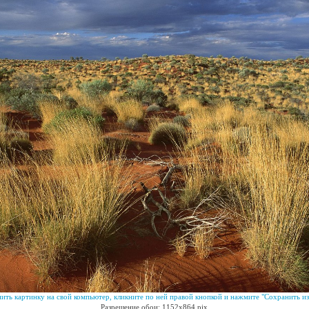
ить картинку на свой компьютер, кликните по ней правой кнопкой и нажмите "Сохранить из
Разрешение обои: 1152x864 pix