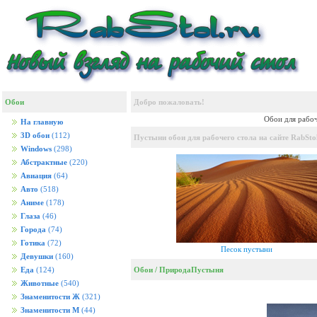
Обои
Добро пожаловать!
Обои для рабоч
На главную
3D обои
(112)
Пустыни обои для рабочего стола на сайте RabStol
Windows
(298)
Абстрактные
(220)
Авиация
(64)
Авто
(518)
Аниме
(178)
Глаза
(46)
Города
(74)
Готика
(72)
Песок пустыни
Девушки
(160)
Обои
/
Природа
Пустыня
Еда
(124)
Животные
(540)
Знаменитости Ж
(321)
Знаменитости М
(44)