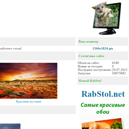
Ваш монитор
рабочего стола!
1344x1024 pix
Статистика сайта
Обоев на сайте:
6180
Новые за сегодня:
0
Последнее поступление:
29.07.2015
Загрузок:
56875882
Новый RabStol
Красивая пустыня