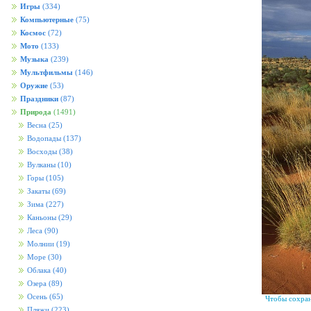
Игры
(334)
Компьютерные
(75)
Космос
(72)
Мото
(133)
Музыка
(239)
Мультфильмы
(146)
Оружие
(53)
Праздники
(87)
Природа
(1491)
Весна
(25)
Водопады
(137)
Восходы
(38)
Вулканы
(10)
Горы
(105)
Закаты
(69)
Зима
(227)
Каньоны
(29)
Леса
(90)
Молнии
(19)
Море
(30)
Облака
(40)
Озера
(89)
Осень
(65)
Чтобы сохран
Пляжи
(223)