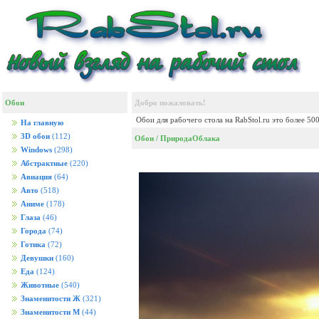
Обои
Добро пожаловать!
Обои для рабочего стола на RabStol.ru это более 50
На главную
3D обои
(112)
Обои
/
Природа
Облака
Windows
(298)
Абстрактные
(220)
Авиация
(64)
Авто
(518)
Аниме
(178)
Глаза
(46)
Города
(74)
Готика
(72)
Девушки
(160)
Еда
(124)
Животные
(540)
Знаменитости Ж
(321)
Знаменитости М
(44)