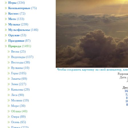
Игры
(334)
Компьютерные
(75)
Космос
(72)
Мото
(133)
Музыка
(239)
Мультфильмы
(146)
Оружие
(53)
Праздники
(87)
Природа
(1491)
Весна
(25)
Водопады
(137)
Восходы
(38)
Вулканы
(10)
Чтобы сохранить картинку на свой компьютер, кли
Горы
(105)
Разреш
Дата 
Закаты
(69)
Зима
(227)
Дос
Каньоны
(29)
16
1
Леса
(90)
1
Молнии
(19)
1
8
Море
(30)
Облака
(40)
Озера
(89)
Осень
(65)
Пляжи
(223)