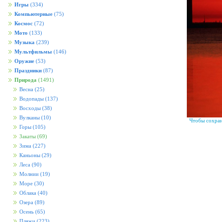
Игры
(334)
Компьютерные
(75)
Космос
(72)
Мото
(133)
Музыка
(239)
Мультфильмы
(146)
Оружие
(53)
Праздники
(87)
Природа
(1491)
Весна
(25)
Водопады
(137)
Восходы
(38)
Вулканы
(10)
Чтобы сохран
Горы
(105)
Закаты
(69)
Зима
(227)
Каньоны
(29)
Леса
(90)
Молнии
(19)
Море
(30)
Облака
(40)
Озера
(89)
Осень
(65)
Пляжи
(223)