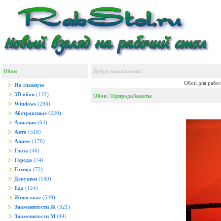
Обои
Добро пожаловать!
Обои для рабоч
На главную
3D обои
(112)
Обои
/
Природа
Закаты
Windows
(298)
Абстрактные
(220)
Авиация
(64)
Авто
(518)
Аниме
(178)
Глаза
(46)
Города
(74)
Готика
(72)
Девушки
(160)
Еда
(124)
Животные
(540)
Знаменитости Ж
(321)
Знаменитости М
(44)