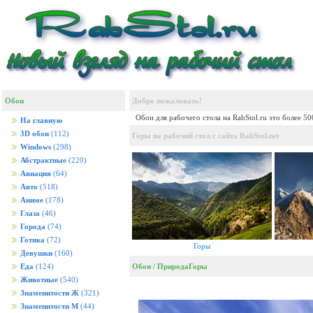
Обои
Добро пожаловать!
Обои для рабочего стола на RabStol.ru это более 5
На главную
3D обои
(112)
Горы на рабочий стол с сайта RabStol.net
Windows
(298)
Абстрактные
(220)
Авиация
(64)
Авто
(518)
Аниме
(178)
Глаза
(46)
Города
(74)
Готика
(72)
Горы
Девушки
(160)
Обои
/
Природа
Горы
Еда
(124)
Животные
(540)
Знаменитости Ж
(321)
Знаменитости М
(44)