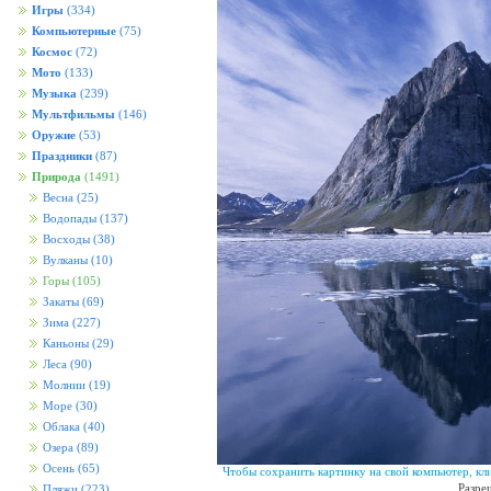
Игры
(334)
Компьютерные
(75)
Космос
(72)
Мото
(133)
Музыка
(239)
Мультфильмы
(146)
Оружие
(53)
Праздники
(87)
Природа
(1491)
Весна
(25)
Водопады
(137)
Восходы
(38)
Вулканы
(10)
Горы
(105)
Закаты
(69)
Зима
(227)
Каньоны
(29)
Леса
(90)
Молнии
(19)
Море
(30)
Облака
(40)
Озера
(89)
Осень
(65)
Чтобы сохранить картинку на свой компьютер, кл
Разре
Пляжи
(223)