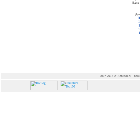
Дата
До
1
1
1
2007-2017 © RabStol.ru - обои