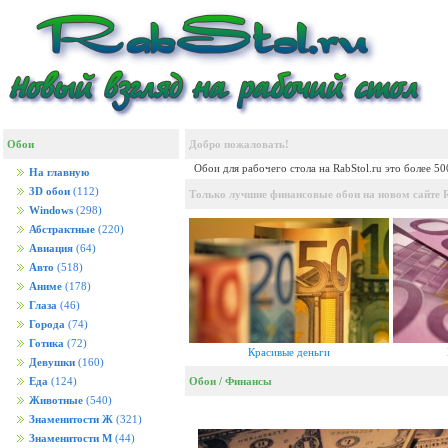
Обои
Добро пожаловать!
Обои для рабочего стола на RabStol.ru это более 5
На главную
3D обои
(112)
Только лучшие финансовые обои на новом сайте R
Windows
(298)
Абстрактные
(220)
Авиация
(64)
Авто
(518)
Аниме
(178)
Глаза
(46)
Города
(74)
Готика
(72)
Красивые деньги
Девушки
(160)
Обои
/
Финансы
Еда
(124)
Животные
(540)
Знаменитости Ж
(321)
Знаменитости М
(44)