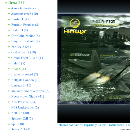
Игры
(334)
Alone in the dark
(5)
Assassins creed
(10)
Bioshock
(4)
Burnout Paradise
(8)
Diablo 3
(9)
Dirt Colin McRae
(3)
Empire Total War
(9)
Far Cry 2
(23)
God of war 2
(10)
Grand Theft Auto 4
(14)
Halo 3
(5)
HAWX
(6)
Heavenly sword
(7)
Hellgate London
(10)
Lineage 2
(15)
Medal of honor airborne
(3)
Neverwinter Nights
(41)
NFS Prostreet
(24)
NFS Undercover
(5)
NHL 08
(30)
Splinter Cell
(5)
Spore
(8)
Чтобы сохранить картинку на свой компьютер, кл
Разреш
Starcraft 2
(4)