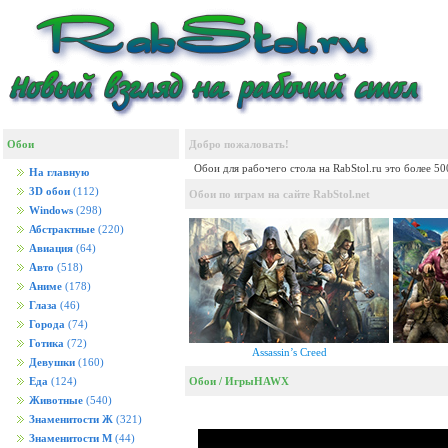
Обои
Добро пожаловать!
Обои для рабочего стола на RabStol.ru это более 5
На главную
3D обои
(112)
Обои по играм на сайте RabStol.net
Windows
(298)
Абстрактные
(220)
Авиация
(64)
Авто
(518)
Аниме
(178)
Глаза
(46)
Города
(74)
Готика
(72)
Assassin’s Creed
Девушки
(160)
Обои
/
Игры
HAWX
Еда
(124)
Животные
(540)
Знаменитости Ж
(321)
Знаменитости М
(44)