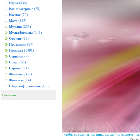
Игры
(334)
Компьютерные
(75)
Космос
(72)
Мото
(133)
Музыка
(239)
Мультфильмы
(146)
Оружие
(53)
Праздники
(87)
Природа
(1491)
Сериалы
(77)
Спорт
(50)
Страны
(94)
Фильмы
(359)
Финансы
(14)
Широкоформатные
(185)
Реклама
Чтобы сохранить картинку на свой компьютер, кл
Разреш