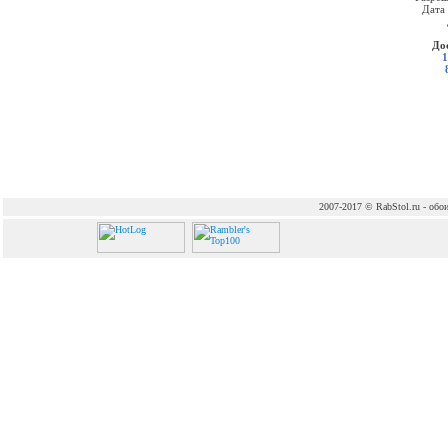
Дата
До
1
2007-2017 © RabStol.ru - обои