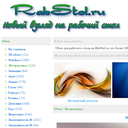
Обои
Добро пожаловать!
Обои для рабочего стола на RabStol.ru это более 5
На главную
3D обои
(112)
Абстрактные обои высокого качества на сайте Rab
Windows
(298)
Абстрактные
(220)
Авиация
(64)
Авто
(518)
Аниме
(178)
Глаза
(46)
Города
(74)
Готика
(72)
Абстрактный рисунок
Девушки
(160)
Обои
/
Абстрактные
Еда
(124)
Животные
(540)
А
Знаменитости Ж
(321)
Знаменитости М
(44)