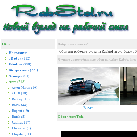
Обои
Добро пожаловать!
Обои для рабочего стола на RabStol.ru это более 5
На главную
3D обои
(112)
Лучшие автомобильные обои на сайте RabStol.net
Windows
(298)
Абстрактные
(220)
Авиация
(64)
Авто
(518)
Aston Martin
(10)
AUDI
(18)
Bentley
(16)
BMW
(44)
Bugatti
Bugatti
(19)
Обои
/
Авто
Tesla
Buick
(5)
Cadillac
(17)
Chevrolet
(9)
Chrysler
(11)