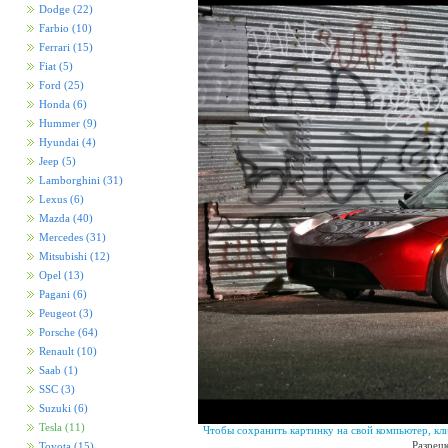
Dodge
(22)
Farbio
(10)
Ferrari
(15)
Fiat
(5)
Ford
(25)
Honda
(6)
Hummer
(9)
Hyundai
(4)
Jeep
(5)
Lamborghini
(31)
Lexus
(6)
Mazda
(40)
Mercedes
(31)
Mitsubishi
(12)
Opel
(13)
Pagani
(6)
Peugeot
(3)
Porsche
(64)
Renault
(10)
Saab
(1)
SSC
(3)
Suzuki
(6)
Tesla
(11)
Чтобы сохранить картинку на свой компьютер, кл
Разреш
Toyota
(15)