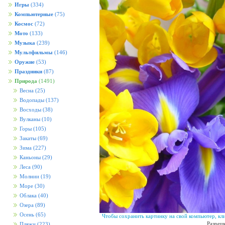
Игры
(334)
Компьютерные
(75)
Космос
(72)
Мото
(133)
Музыка
(239)
Мультфильмы
(146)
Оружие
(53)
Праздники
(87)
Природа
(1491)
Весна
(25)
Водопады
(137)
Восходы
(38)
Вулканы
(10)
Горы
(105)
Закаты
(69)
Зима
(227)
Каньоны
(29)
Леса
(90)
Молнии
(19)
Море
(30)
Облака
(40)
Озера
(89)
Осень
(65)
Чтобы сохранить картинку на свой компьютер, кл
Разреш
Пляжи
(223)