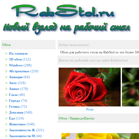
Обои
Добро пожаловать!
Обои для рабочего стола на RabStol.ru это более 5
На главную
3D обои
(112)
Цветы на рабочий стол на сайте RabStol.net
Windows
(298)
Абстрактные
(220)
Авиация
(64)
Авто
(518)
Аниме
(178)
Глаза
(46)
Города
(74)
Готика
(72)
Розы
Девушки
(160)
Обои
/
Природа
Цветы
Еда
(124)
Животные
(540)
Знаменитости Ж
(321)
Знаменитости М
(44)