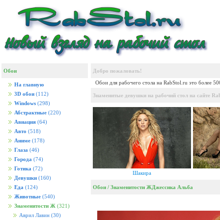
Обои
Добро пожаловать!
Обои для рабочего стола на RabStol.ru это более 5
На главную
3D обои
(112)
Знаменитые девушки на рабочий стол на сайте Rab
Windows
(298)
Абстрактные
(220)
Авиация
(64)
Авто
(518)
Аниме
(178)
Глаза
(46)
Города
(74)
Готика
(72)
Шакира
Девушки
(160)
Обои
/
Знаменитости Ж
Джессика Альба
Еда
(124)
Животные
(540)
Знаменитости Ж
(321)
Аврил Лавин
(30)