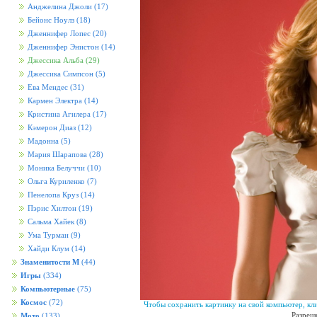
Анджелина Джоли
(17)
Бейонс Ноулз
(18)
Дженнифер Лопес
(20)
Дженнифер Энистон
(14)
Джессика Альба
(29)
Джессика Симпсон
(5)
Ева Мендес
(31)
Кармен Электра
(14)
Кристина Агилера
(17)
Кэмерон Диаз
(12)
Мадонна
(5)
Мария Шарапова
(28)
Моника Белуччи
(10)
Ольга Куриленко
(7)
Пенелопа Круз
(14)
Пэрис Хилтон
(19)
Сальма Хайек
(8)
Ума Турман
(9)
Хайди Клум
(14)
Знаменитости М
(44)
Игры
(334)
Компьютерные
(75)
Космос
(72)
Чтобы сохранить картинку на свой компьютер, кл
Разреш
Мото
(133)