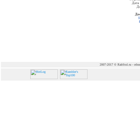
Дата
До
До
1
2007-2017 © RabStol.ru - обои