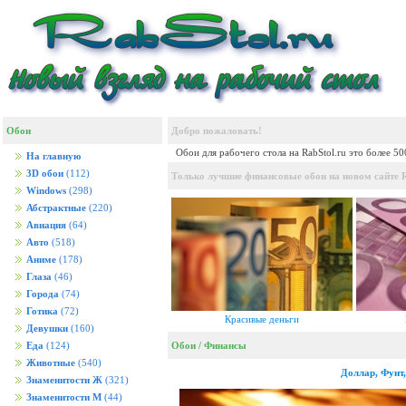
Обои
Добро пожаловать!
Обои для рабочего стола на RabStol.ru это более 5
На главную
3D обои
(112)
Только лучшие финансовые обои на новом сайте R
Windows
(298)
Абстрактные
(220)
Авиация
(64)
Авто
(518)
Аниме
(178)
Глаза
(46)
Города
(74)
Готика
(72)
Красивые деньги
Девушки
(160)
Обои
/
Финансы
Еда
(124)
Животные
(540)
Доллар, Фунт,
Знаменитости Ж
(321)
Знаменитости М
(44)