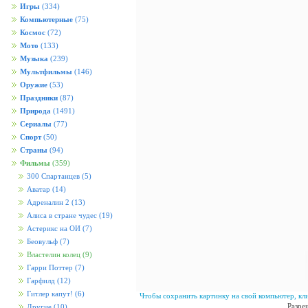
Игры
(334)
Компьютерные
(75)
Космос
(72)
Мото
(133)
Музыка
(239)
Мультфильмы
(146)
Оружие
(53)
Праздники
(87)
Природа
(1491)
Сериалы
(77)
Спорт
(50)
Страны
(94)
Фильмы
(359)
300 Спартанцев
(5)
Аватар
(14)
Адреналин 2
(13)
Алиса в стране чудес
(19)
Астерикс на ОИ
(7)
Беовульф
(7)
Властелин колец
(9)
Гарри Поттер
(7)
Гарфилд
(12)
Гитлер капут!
(6)
Чтобы сохранить картинку на свой компьютер, кл
Разре
Другие
(10)