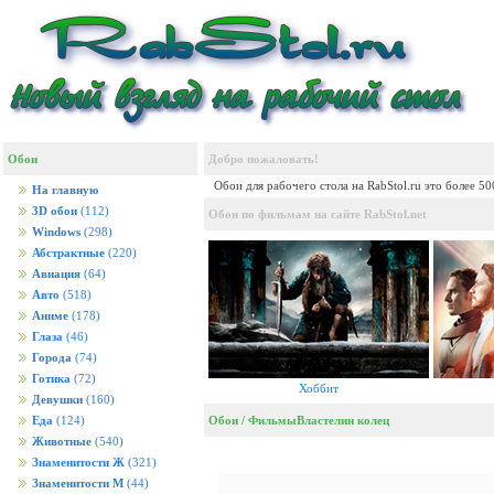
Обои
Добро пожаловать!
Обои для рабочего стола на RabStol.ru это более 5
На главную
3D обои
(112)
Обои по фильмам на сайте RabStol.net
Windows
(298)
Абстрактные
(220)
Авиация
(64)
Авто
(518)
Аниме
(178)
Глаза
(46)
Города
(74)
Готика
(72)
Хоббит
Девушки
(160)
Обои
/
Фильмы
Властелин колец
Еда
(124)
Животные
(540)
Знаменитости Ж
(321)
Знаменитости М
(44)