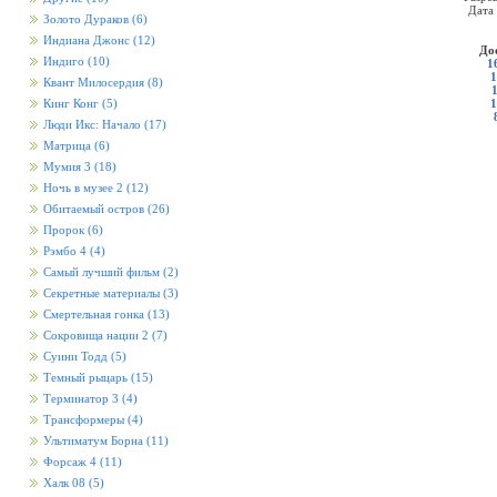
Дата
Золото Дураков
(6)
Индиана Джонс
(12)
До
Индиго
(10)
1
1
Квант Милосердия
(8)
1
Кинг Конг
(5)
Люди Икс: Начало
(17)
Матрица
(6)
Мумия 3
(18)
Ночь в музее 2
(12)
Обитаемый остров
(26)
Пророк
(6)
Рэмбо 4
(4)
Самый лучший фильм
(2)
Секретные материалы
(3)
Смертельная гонка
(13)
Сокровища нации 2
(7)
Суини Тодд
(5)
Темный рыцарь
(15)
Терминатор 3
(4)
Трансформеры
(4)
Ультиматум Борна
(11)
Форсаж 4
(11)
Халк 08
(5)