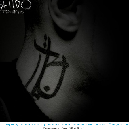
ить картинку на свой компьютер, кликните по ней правой кнопкой и нажмите "Сохранить из
Разрешение обои: 800x600 pix