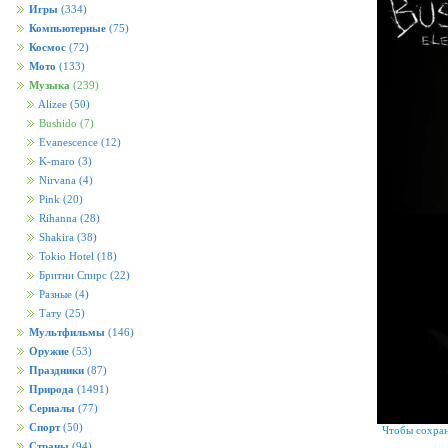
Игры
(334)
Компьютерные
(75)
Космос
(72)
Мото
(133)
Музыка
(239)
Alizee
(50)
Bushido
(7)
Evanescence
(12)
K-maro
(3)
Nirvana
(4)
Pink
(20)
Rihanna
(28)
Shakira
(38)
Tokio Hotel
(18)
Бритни Спирс
(22)
Разные
(4)
Тату
(25)
Мультфильмы
(146)
Оружие
(53)
Праздники
(87)
Природа
(1491)
Сериалы
(77)
Спорт
(50)
Чтобы сохран
Страны
(94)