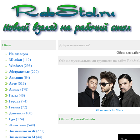
Обои
Добро пожаловать!
Обои для рабоч
На главную
3D обои
(112)
Обои с музыкальными группами на сайте RabStol.
Windows
(298)
Абстрактные
(220)
Авиация
(64)
Авто
(518)
Аниме
(178)
Глаза
(46)
Города
(74)
Готика
(72)
30 seconds to Mars
Девушки
(160)
Обои
/
Музыка
Bushido
Еда
(124)
Животные
(540)
Знаменитости Ж
(321)
Знаменитости М
(44)