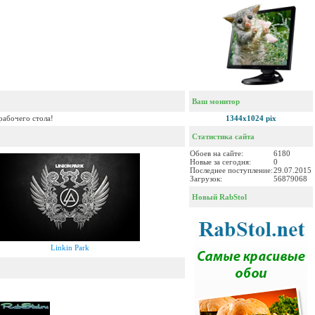
Ваш монитор
рабочего стола!
1344x1024 pix
Статистика сайта
Обоев на сайте:
6180
Новые за сегодня:
0
Последнее поступление:
29.07.2015
Загрузок:
56879068
Новый RabStol
Linkin Park